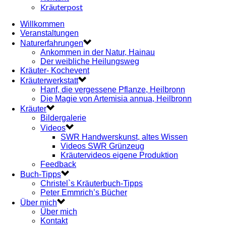
Kräuterpost
Willkommen
Veranstaltungen
Naturerfahrungen
Ankommen in der Natur, Hainau
Der weibliche Heilungsweg
Kräuter- Kochevent
Kräuterwerkstatt
Hanf, die vergessene Pflanze, Heilbronn
Die Magie von Artemisia annua, Heilbronn
Kräuter
Bildergalerie
Videos
SWR Handwerskunst, altes Wissen
Videos SWR Grünzeug
Kräutervideos eigene Produktion
Feedback
Buch-Tipps
Christel`s Kräuterbuch-Tipps
Peter Emmrich’s Bücher
Über mich
Über mich
Kontakt