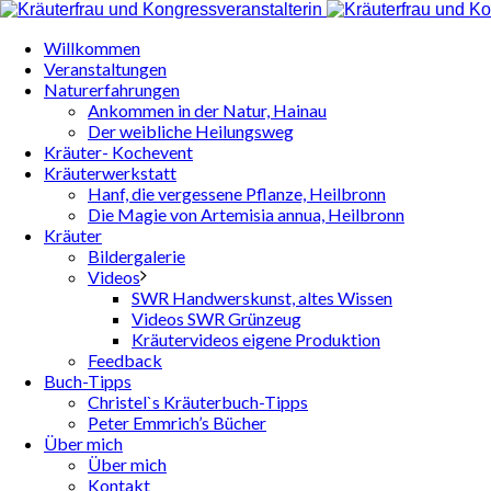
Willkommen
Veranstaltungen
Naturerfahrungen
Ankommen in der Natur, Hainau
Der weibliche Heilungsweg
Kräuter- Kochevent
Kräuterwerkstatt
Hanf, die vergessene Pflanze, Heilbronn
Die Magie von Artemisia annua, Heilbronn
Kräuter
Bildergalerie
Videos
SWR Handwerskunst, altes Wissen
Videos SWR Grünzeug
Kräutervideos eigene Produktion
Feedback
Buch-Tipps
Christel`s Kräuterbuch-Tipps
Peter Emmrich’s Bücher
Über mich
Über mich
Kontakt