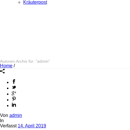
Kräuterpost
Autoren-Archiv für: "admin"
Home
/
Von
admin
In
Verfasst
14. April 2019