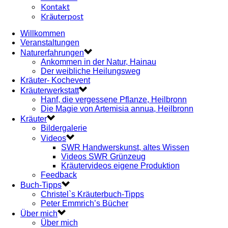
Kontakt
Kräuterpost
Willkommen
Veranstaltungen
Naturerfahrungen
Ankommen in der Natur, Hainau
Der weibliche Heilungsweg
Kräuter- Kochevent
Kräuterwerkstatt
Hanf, die vergessene Pflanze, Heilbronn
Die Magie von Artemisia annua, Heilbronn
Kräuter
Bildergalerie
Videos
SWR Handwerskunst, altes Wissen
Videos SWR Grünzeug
Kräutervideos eigene Produktion
Feedback
Buch-Tipps
Christel`s Kräuterbuch-Tipps
Peter Emmrich’s Bücher
Über mich
Über mich