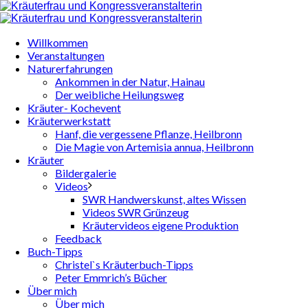
Willkommen
Veranstaltungen
Naturerfahrungen
Ankommen in der Natur, Hainau
Der weibliche Heilungsweg
Kräuter- Kochevent
Kräuterwerkstatt
Hanf, die vergessene Pflanze, Heilbronn
Die Magie von Artemisia annua, Heilbronn
Kräuter
Bildergalerie
Videos
SWR Handwerskunst, altes Wissen
Videos SWR Grünzeug
Kräutervideos eigene Produktion
Feedback
Buch-Tipps
Christel`s Kräuterbuch-Tipps
Peter Emmrich’s Bücher
Über mich
Über mich