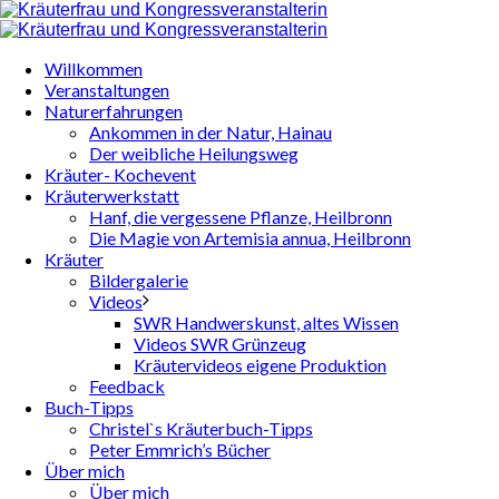
Willkommen
Veranstaltungen
Naturerfahrungen
Ankommen in der Natur, Hainau
Der weibliche Heilungsweg
Kräuter- Kochevent
Kräuterwerkstatt
Hanf, die vergessene Pflanze, Heilbronn
Die Magie von Artemisia annua, Heilbronn
Kräuter
Bildergalerie
Videos
SWR Handwerskunst, altes Wissen
Videos SWR Grünzeug
Kräutervideos eigene Produktion
Feedback
Buch-Tipps
Christel`s Kräuterbuch-Tipps
Peter Emmrich’s Bücher
Über mich
Über mich