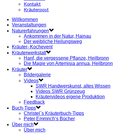
Kontakt
Kräuterpost
Willkommen
Veranstaltungen
Naturerfahrungen
Ankommen in der Natur, Hainau
Der weibliche Heilungsweg
Kräuter- Kochevent
Kräuterwerkstatt
Hanf, die vergessene Pflanze, Heilbronn
Die Magie von Artemisia annua, Heilbronn
Kräuter
Bildergalerie
Videos
SWR Handwerskunst, altes Wissen
Videos SWR Grünzeug
Kräutervideos eigene Produktion
Feedback
Buch-Tipps
Christel`s Kräuterbuch-Tipps
Peter Emmrich’s Bücher
Über mich
Über mich