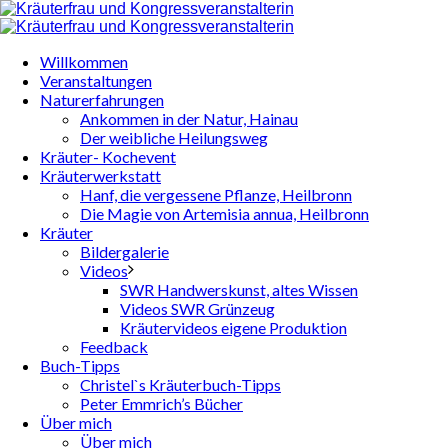
Willkommen
Veranstaltungen
Naturerfahrungen
Ankommen in der Natur, Hainau
Der weibliche Heilungsweg
Kräuter- Kochevent
Kräuterwerkstatt
Hanf, die vergessene Pflanze, Heilbronn
Die Magie von Artemisia annua, Heilbronn
Kräuter
Bildergalerie
Videos
SWR Handwerskunst, altes Wissen
Videos SWR Grünzeug
Kräutervideos eigene Produktion
Feedback
Buch-Tipps
Christel`s Kräuterbuch-Tipps
Peter Emmrich’s Bücher
Über mich
Über mich