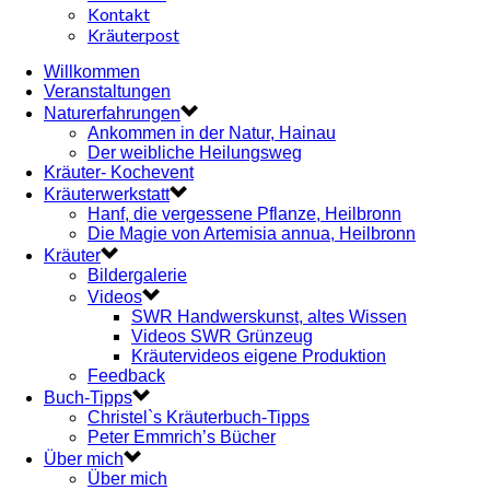
Kontakt
Kräuterpost
Willkommen
Veranstaltungen
Naturerfahrungen
Ankommen in der Natur, Hainau
Der weibliche Heilungsweg
Kräuter- Kochevent
Kräuterwerkstatt
Hanf, die vergessene Pflanze, Heilbronn
Die Magie von Artemisia annua, Heilbronn
Kräuter
Bildergalerie
Videos
SWR Handwerskunst, altes Wissen
Videos SWR Grünzeug
Kräutervideos eigene Produktion
Feedback
Buch-Tipps
Christel`s Kräuterbuch-Tipps
Peter Emmrich’s Bücher
Über mich
Über mich