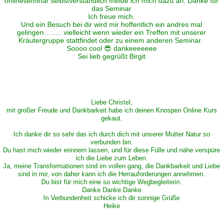
onlineseminar selbstverständlich melde ich mich dazu an. Danke für
das Seminar
Ich freue mich.
Und ein Besuch bei dir wird mir hoffentlich ein andres mal
gelingen…….. vielleicht wenn wieder ein Treffen mit unserer
Kräutergruppe stattfindet oder zu einem anderen Seminar.
Soooo cool 😎 dankeeeeeee
Sei lieb gegrüßt Birgit
Liebe Christel,
mit großer Freude und Dankbarkeit habe ich deinen Knospen Online Kurs
gekaut.
Ich danke dir so sehr das ich durch dich mit unserer Mutter Natur so
verbunden bin.
Du hast mich wieder erinnern lassen, und für diese Fülle und nähe verspüre
ich die Liebe zum Leben.
Ja, meine Transformationen sind im vollen gang, die Dankbarkeit und Liebe
sind in mir, von daher kann ich die Herrauforderungen annehmen.
Du bist für mich eine so wichtige Wegbegleiterin.
Danke Danke Danke
In Verbundenheit schicke ich dir sonnige Grüße
Heike