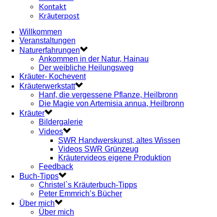
Kontakt
Kräuterpost
Willkommen
Veranstaltungen
Naturerfahrungen
Ankommen in der Natur, Hainau
Der weibliche Heilungsweg
Kräuter- Kochevent
Kräuterwerkstatt
Hanf, die vergessene Pflanze, Heilbronn
Die Magie von Artemisia annua, Heilbronn
Kräuter
Bildergalerie
Videos
SWR Handwerskunst, altes Wissen
Videos SWR Grünzeug
Kräutervideos eigene Produktion
Feedback
Buch-Tipps
Christel`s Kräuterbuch-Tipps
Peter Emmrich’s Bücher
Über mich
Über mich