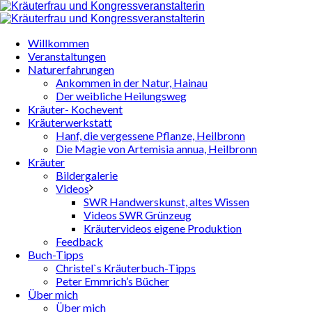
Willkommen
Veranstaltungen
Naturerfahrungen
Ankommen in der Natur, Hainau
Der weibliche Heilungsweg
Kräuter- Kochevent
Kräuterwerkstatt
Hanf, die vergessene Pflanze, Heilbronn
Die Magie von Artemisia annua, Heilbronn
Kräuter
Bildergalerie
Videos
SWR Handwerskunst, altes Wissen
Videos SWR Grünzeug
Kräutervideos eigene Produktion
Feedback
Buch-Tipps
Christel`s Kräuterbuch-Tipps
Peter Emmrich’s Bücher
Über mich
Über mich