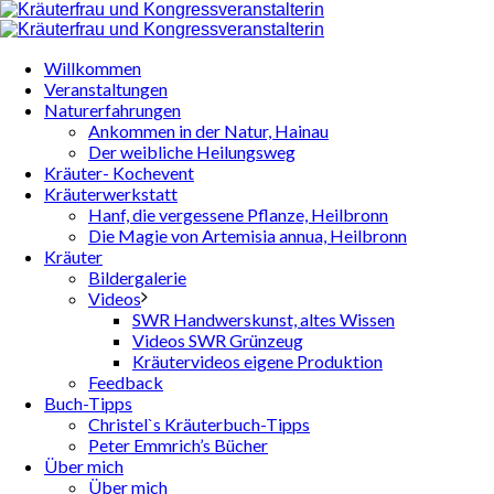
Willkommen
Veranstaltungen
Naturerfahrungen
Ankommen in der Natur, Hainau
Der weibliche Heilungsweg
Kräuter- Kochevent
Kräuterwerkstatt
Hanf, die vergessene Pflanze, Heilbronn
Die Magie von Artemisia annua, Heilbronn
Kräuter
Bildergalerie
Videos
SWR Handwerskunst, altes Wissen
Videos SWR Grünzeug
Kräutervideos eigene Produktion
Feedback
Buch-Tipps
Christel`s Kräuterbuch-Tipps
Peter Emmrich’s Bücher
Über mich
Über mich