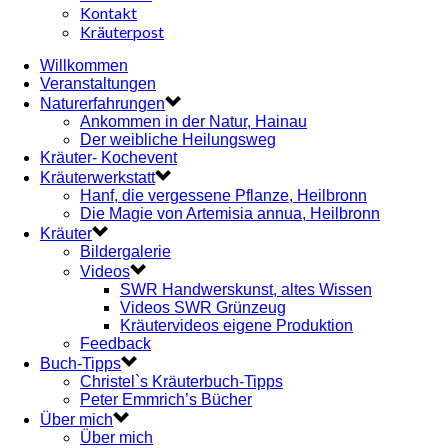
Kontakt
Kräuterpost
Willkommen
Veranstaltungen
Naturerfahrungen
Ankommen in der Natur, Hainau
Der weibliche Heilungsweg
Kräuter- Kochevent
Kräuterwerkstatt
Hanf, die vergessene Pflanze, Heilbronn
Die Magie von Artemisia annua, Heilbronn
Kräuter
Bildergalerie
Videos
SWR Handwerskunst, altes Wissen
Videos SWR Grünzeug
Kräutervideos eigene Produktion
Feedback
Buch-Tipps
Christel`s Kräuterbuch-Tipps
Peter Emmrich’s Bücher
Über mich
Über mich